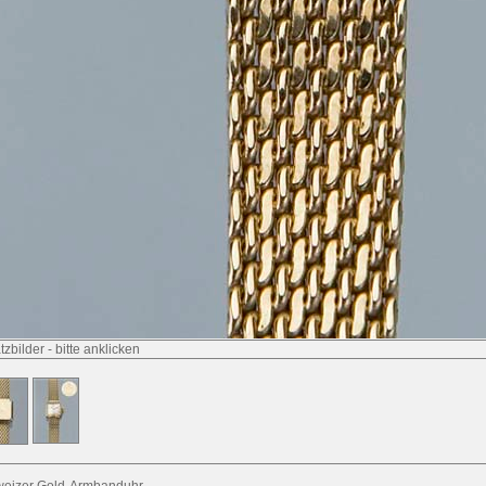
tzbilder
-
bitte anklicken