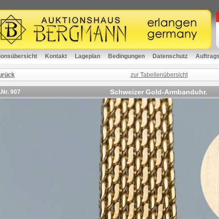
ionsübersicht
Kontakt
Lageplan
Bedingungen
Datenschutz
Auftrag
urück
zur Tabellenübersicht
Schweizer Gold-Armbanduhr.
.Nr.
907