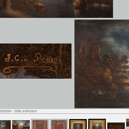
tzbilder
-
bitte anklicken