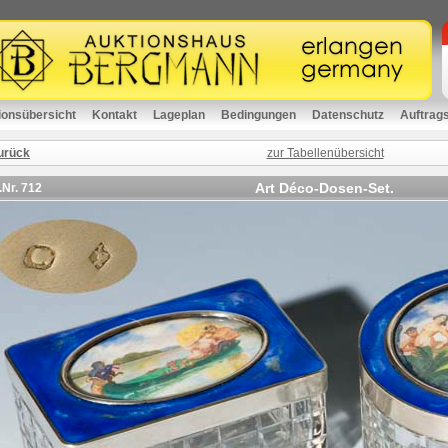
ionsübersicht
Kontakt
Lageplan
Bedingungen
Datenschutz
Auftrag
urück
zur Tabellenübersicht
Art Déco-Dosen-Set.
.Nr.
712