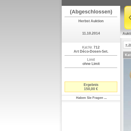
(Abgeschlossen)
Herbst Auktion
11.10.2014
Aukt
« z
Kat.Nr.
712
Art Déco-Dosen-Set.
Kat
Limit
ohne Limit
Ergebnis
150,00 €
Haben Sie Fragen ...