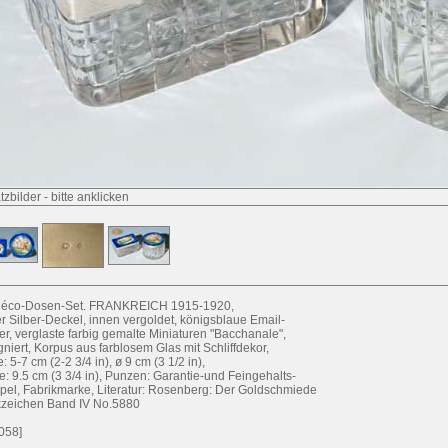
tzbilder
-
bitte anklicken
Déco-Dosen-Set. FRANKREICH 1915-1920,
r Silber-Deckel, innen vergoldet, königsblaue Email-
er, verglaste farbig gemalte Miniaturen "Bacchanale",
gniert, Korpus aus farblosem Glas mit Schliffdekor,
 5-7 cm (2-2 3/4 in), ø 9 cm (3 1/2 in),
te: 9.5 cm (3 3/4 in), Punzen: Garantie-und Feingehalts-
pel, Fabrikmarke, Literatur: Rosenberg: Der Goldschmiede
zeichen Band IV No.5880
058]