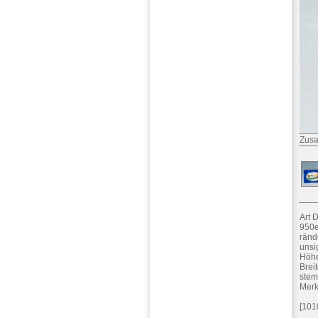
Zusa
Art 
950e
ränd
unsi
Höhe:
Brei
stem
Merk
[101