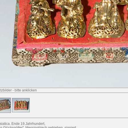
tzbilder
-
bitte anklicken
siatica. Ende 19.Jahrhundert,
n Glücksgötter", Messingblech getrieben, signiert,