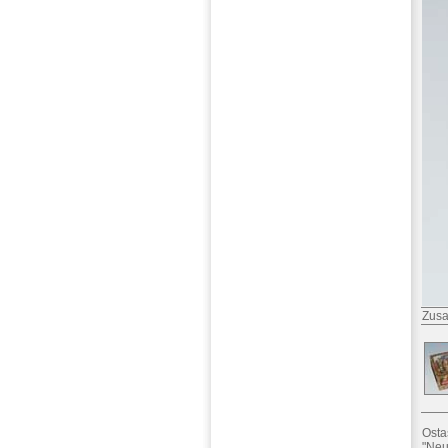
Zusa
Osta
"Neu