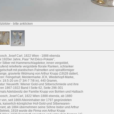
tzbilder
-
bitte anklicken
kosch, Josef Carl. 1822 Wien - 1888 ebenda
 1920er Jahre, Paar "Art Déco-Pokale",
r Silber mit Hammerschlagdekor, innen vergoldet,
ufend reliefierte vergoldete florale Ranken, schlanker
gelschaft mit plastischen Palmetten und spiralförmiger
ange, gravierte Widmung von Arthur Krupp (19)28 datiert,
en: Feingehalt, Meistermarke JCK, Wiedehopf-Marke,
: 19.5-20 cm (7 3/4-7 7/8 in), 440 Gramm,
ratur: Neuwirth: Wiener Gold-und Silberschmiede und ihre
en 1867-1922 Band I Seite 62, Seite 296-301
mals Adelsbesitz der Familie Krupp von Bohlen und Halbach
nkosch, Josef Carl, 1822 Wien-1888 ebenda, ab 1880
er von, seit 1869 Alleininhaber der 1797 gegründeten
a, kaiserlich-königlicher Hof-Gold-und Silberwaren-
erant, ab 1884 übernehmen seine Söhne Isidor und Arthur
Betrieb, 1918 wurde die Firma von Arthur Krupp