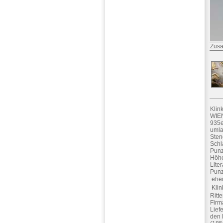
Zusa
Klin
WIEN
935e
umla
Sten
Schl
Punz
Höhe
Lite
Punz
 ehe
 Kli
Ritt
Firm
Lief
den 