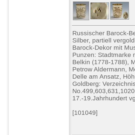
Russischer Barock-
Silber, partiell vergo
Barock-Dekor mit Mus
Punzen: Stadtmarke 
Belkin (1778-1788), M
Petrow Aldermann, Me
Delle am Ansatz, Höhe
Goldberg: Verzeichni
No.499,603,631,1020
17.-19.Jahrhundert v
[101049]