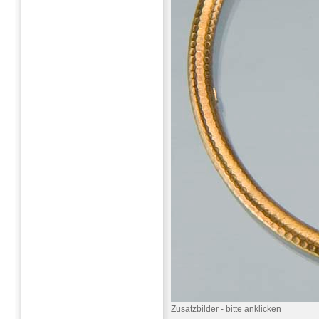
Zusatzbilder
-
bitte anklicken