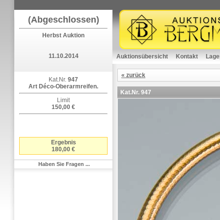
(Abgeschlossen)
Herbst Auktion
11.10.2014
Auktionsübersicht
Kontakt
Lage
« zurück
Kat.Nr.
947
Art Déco-Oberarmreifen.
Kat.Nr.
947
Limit
150,00 €
Ergebnis
180,00 €
Haben Sie Fragen ...