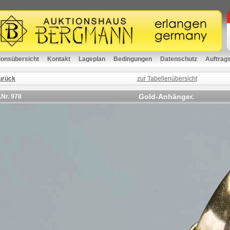
ionsübersicht
Kontakt
Lageplan
Bedingungen
Datenschutz
Auftrag
urück
zur Tabellenübersicht
Gold-Anhänger.
.Nr.
978