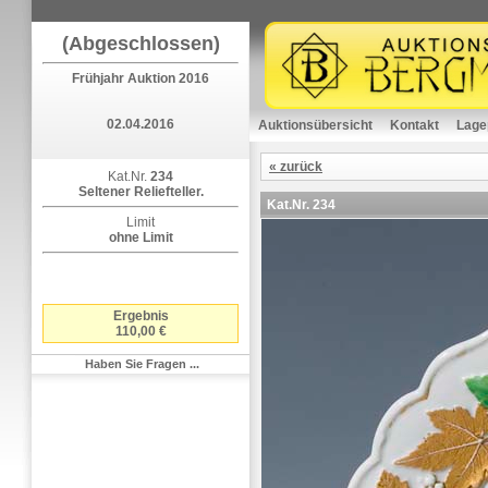
(Abgeschlossen)
Frühjahr Auktion 2016
02.04.2016
Auktionsübersicht
Kontakt
Lage
« zurück
Kat.Nr.
234
Seltener Reliefteller.
Kat.Nr.
234
Limit
ohne Limit
Ergebnis
110,00 €
Haben Sie Fragen ...