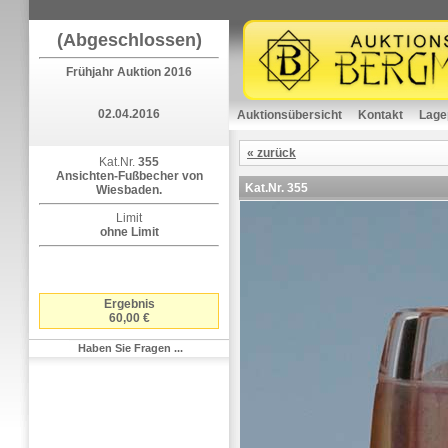
(Abgeschlossen)
Frühjahr Auktion 2016
02.04.2016
Auktionsübersicht
Kontakt
Lage
« zurück
Kat.Nr.
355
Ansichten-Fußbecher von
Kat.Nr.
355
Wiesbaden.
Limit
ohne Limit
Ergebnis
60,00 €
Haben Sie Fragen ...