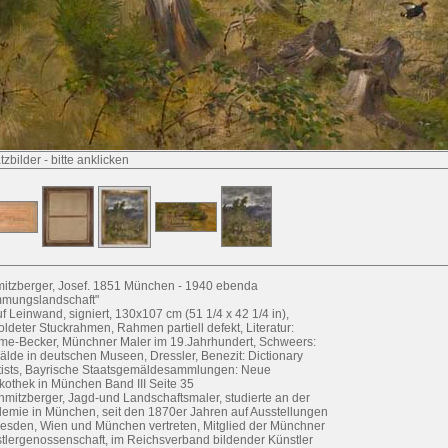
tzbilder
-
bitte anklicken
itzberger, Josef. 1851 München - 1940 ebenda
mmungslandschaft"
uf Leinwand, signiert, 130x107 cm (51 1/4 x 42 1/4 in),
oldeter Stuckrahmen, Rahmen partiell defekt, Literatur:
me-Becker, Münchner Maler im 19.Jahrhundert, Schweers:
lde in deutschen Museen, Dressler, Benezit: Dictionary
rtists, Bayrische Staatsgemäldesammlungen: Neue
kothek in München Band III Seite 35
hmitzberger, Jagd-und Landschaftsmaler, studierte an der
emie in München, seit den 1870er Jahren auf Ausstellungen
resden, Wien und München vertreten, Mitglied der Münchner
tlergenossenschaft, im Reichsverband bildender Künstler