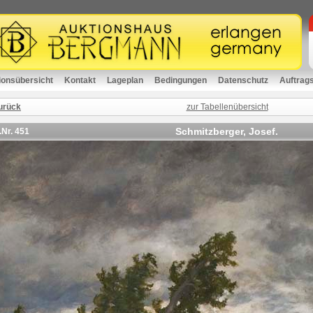
ionsübersicht
Kontakt
Lageplan
Bedingungen
Datenschutz
Auftrag
urück
zur Tabellenübersicht
Schmitzberger, Josef.
.Nr.
451