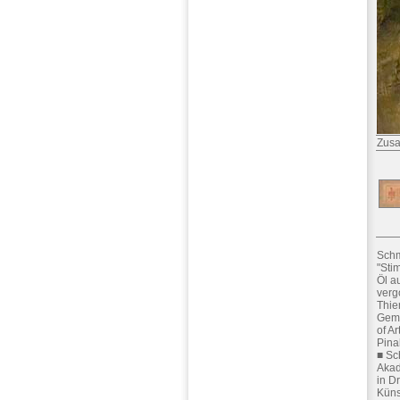
Zusa
Schm
"Sti
Öl a
verg
Thie
Gemä
of A
Pina
■ Sc
Akad
in D
Küns