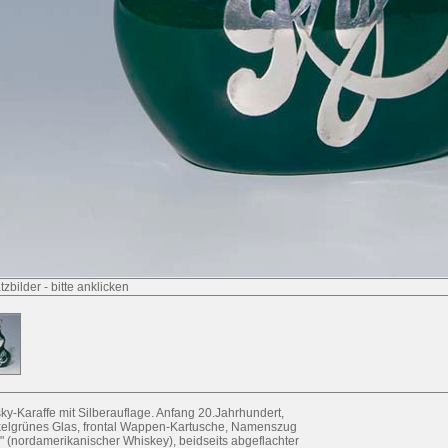
tzbilder
-
bitte anklicken
ky-Karaffe mit Silberauflage. Anfang 20.Jahrhundert,
elgrünes Glas, frontal Wappen-Kartusche, Namenszug
" (nordamerikanischer Whiskey), beidseits abgeflachter