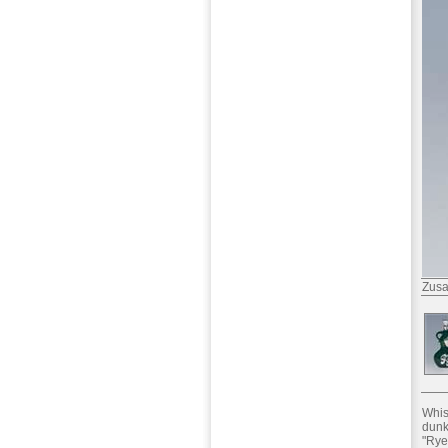
Zusa
Whis
dunk
"Rye