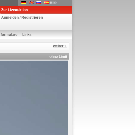
Hilfe
Zur Liveauktion
Anmelden / Registrieren
sformulare
Links
weiter »
ohne Limit