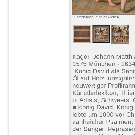
Zusatzbilder
-
bitte anklicken
Kager, Johann Matthi
1575 München - 163
"König David als Sän
Öl auf Holz, unsignier
neuwertiger Profilrah
Künstlerlexikon, Thie
of Artists, Schweers
■ König David, König 
lebte um 1000 vor Chr
zahlreicher Psalmen,
der Sänger, Repräsen