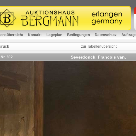
ionsübersicht
Kontakt
Lageplan
Bedingungen
Datenschutz
Auftrag
urück
zur Tabellenübersicht
Severdonck, Francois van.
.Nr.
302