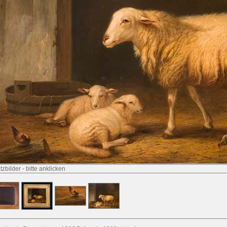
tzbilder
-
bitte anklicken