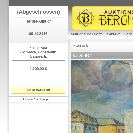
(Abgeschlossen)
Herbst-Auktion
08.10.2016
Auktionsübersicht
Kontakt
Lage
« zurück
Kat.Nr.
504
Gorbatov, Konstantin
Kat.Nr.
504
Ivanovich.
Limit
1.800,00 €
nicht verkauft
Haben Sie Fragen ...