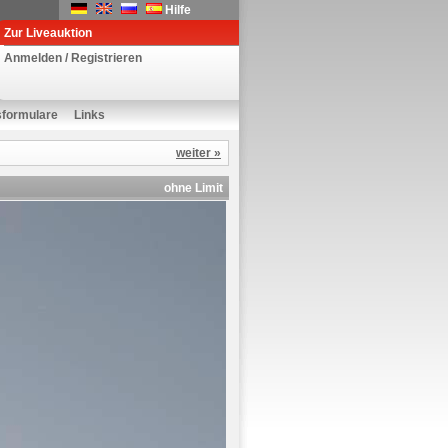
Hilfe
Zur Liveauktion
Anmelden / Registrieren
sformulare
Links
weiter »
ohne Limit