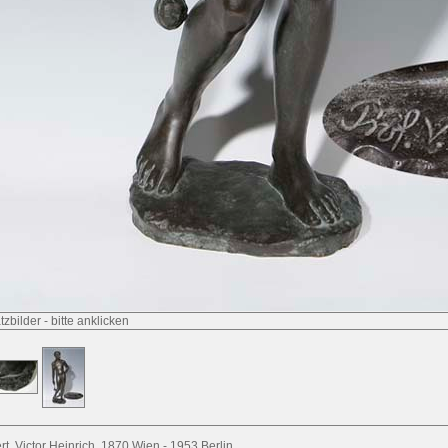
tzbilder
-
bitte anklicken
ert, Victor Heinrich. 1870 Wien - 1953 Berlin