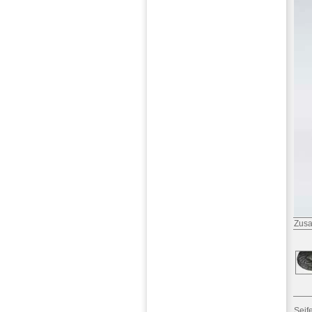
Zusa
Seif