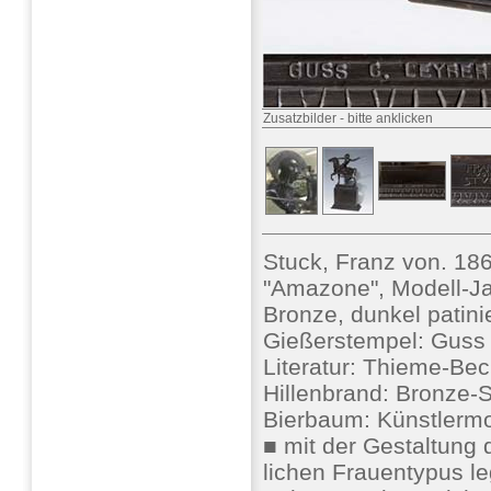
Zusatzbilder
-
bitte anklicken
Stuck, Franz von. 18
"Amazone", Modell-Ja
Bronze, dunkel patinie
Gießerstempel: Guss 
Literatur: Thieme-Beck
Hillenbrand: Bronze-
Bierbaum: Künstlermo
■ mit der Gestaltung 
lichen Frauentypus le