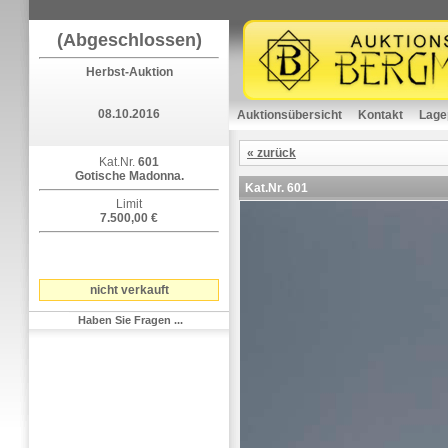
(Abgeschlossen)
Herbst-Auktion
08.10.2016
Auktionsübersicht
Kontakt
Lage
« zurück
Kat.Nr.
601
Gotische Madonna.
Kat.Nr.
601
Limit
7.500,00 €
nicht verkauft
Haben Sie Fragen ...