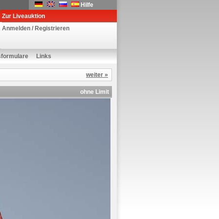
Hilfe
Zur Liveauktion
Anmelden / Registrieren
sformulare
Links
weiter »
ohne Limit