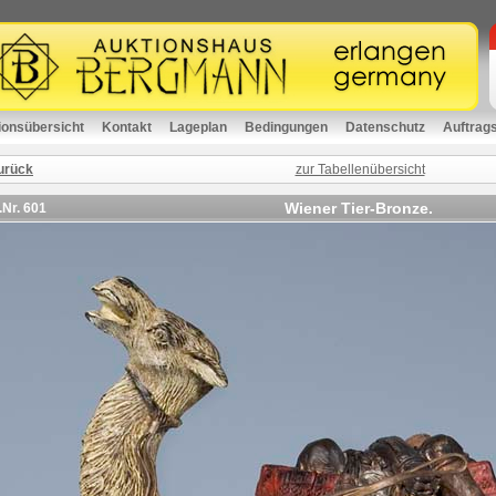
ionsübersicht
Kontakt
Lageplan
Bedingungen
Datenschutz
Auftrag
urück
zur Tabellenübersicht
Wiener Tier-Bronze.
.Nr.
601