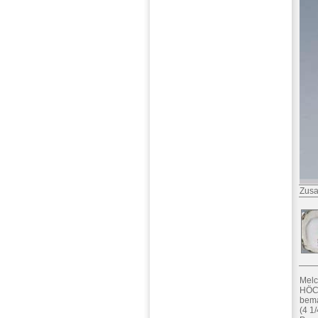
Zusa
Melc
HÖCH
bema
(4 1