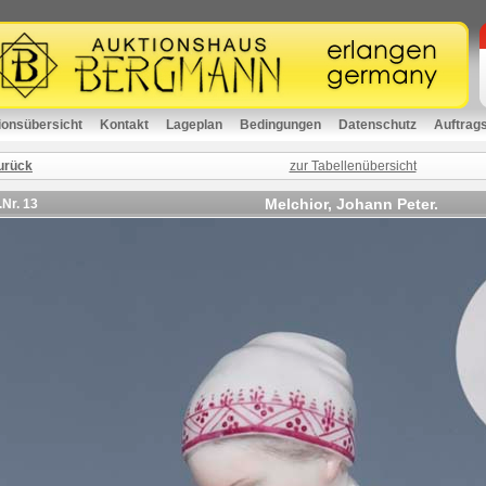
ionsübersicht
Kontakt
Lageplan
Bedingungen
Datenschutz
Auftrag
urück
zur Tabellenübersicht
Melchior, Johann Peter.
.Nr.
13