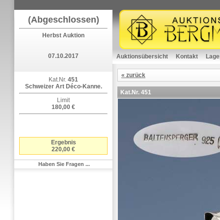
(Abgeschlossen)
Herbst Auktion
07.10.2017
Auktionsübersicht
Kontakt
Lage
« zurück
Kat.Nr.
451
Schweizer Art Déco-Kanne.
Kat.Nr.
451
Limit
180,00 €
Ergebnis
220,00 €
Haben Sie Fragen ...