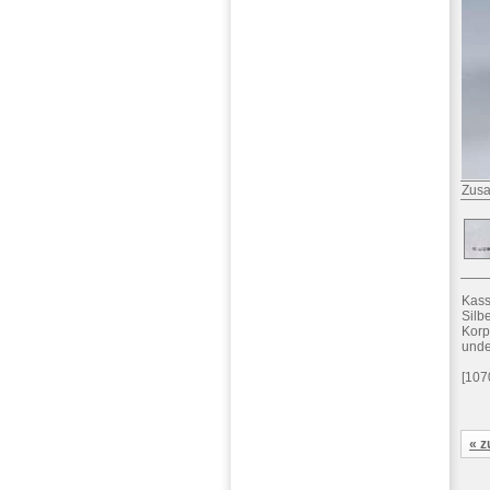
Zusa
Kass
Silbe
Korp
unde
[107
« z