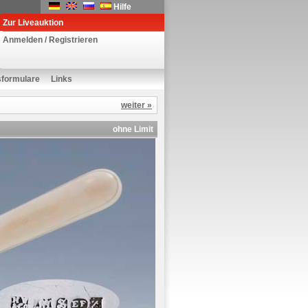
Hilfe
Zur Liveauktion
Anmelden / Registrieren
sformulare
Links
weiter »
ohne Limit