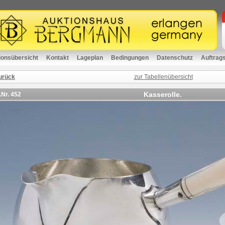
ionsübersicht
Kontakt
Lageplan
Bedingungen
Datenschutz
Auftrag
urück
zur Tabellenübersicht
Kasserolle.
.Nr.
452