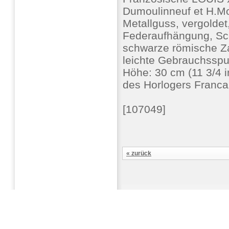
Dumoulinneuf et H.Mol
Metallguss, vergolde
Federaufhängung, Schl
schwarze römische Zah
leichte Gebrauchsspur
Höhe: 30 cm (11 3/4 in
des Horlogers Franca
[107049]
« zurück