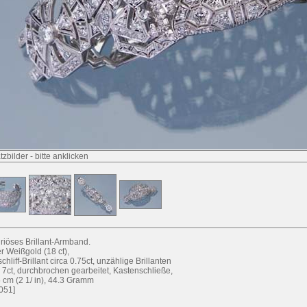
tzbilder
-
bitte anklicken
riöses Brillant-Armband.
r Weißgold (18 ct),
schliff-Brillant circa 0.75ct, unzählige Brillanten
a 7ct, durchbrochen gearbeitet, Kastenschließe,
5 cm (2 1/ in), 44.3 Gramm
051]