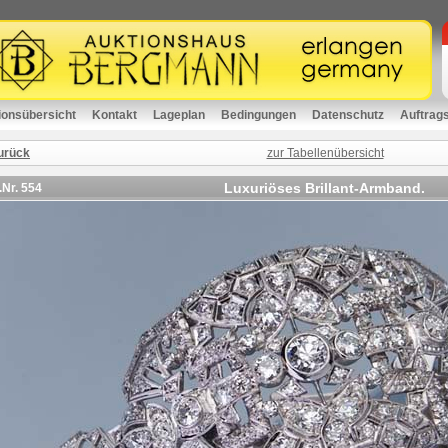
ionsübersicht
Kontakt
Lageplan
Bedingungen
Datenschutz
Auftrag
urück
zur Tabellenübersicht
Luxuriöses Brillant-Armband.
.Nr.
554