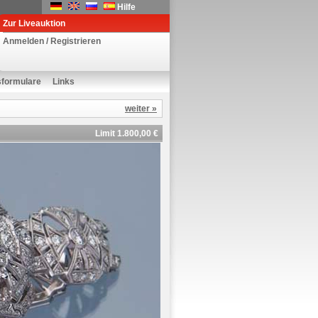
Hilfe
Zur Liveauktion
Anmelden / Registrieren
sformulare
Links
weiter »
Limit 1.800,00 €