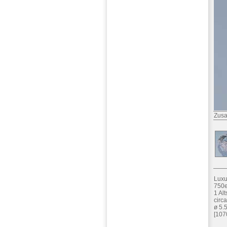
Zusa
Luxu
750e
1 Alt
circ
ø 5.
[107