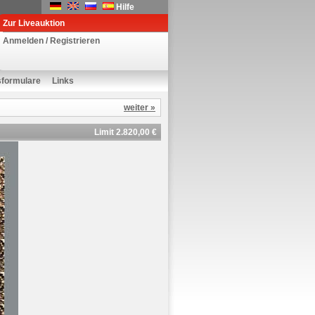
Hilfe
Zur Liveauktion
Anmelden / Registrieren
sformulare
Links
weiter »
Limit 2.820,00 €