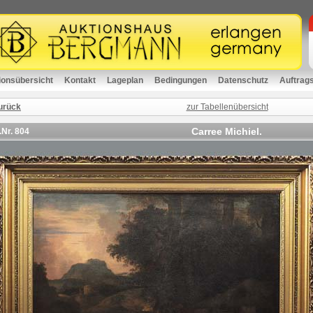
ionsübersicht
Kontakt
Lageplan
Bedingungen
Datenschutz
Auftrag
urück
zur Tabellenübersicht
Carree Michiel.
.Nr.
804