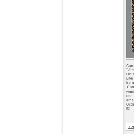
Carr
"Vie
Öl/L
Lite
Bern
 Car
wurd
und 
erna
Gild
[0]
« z