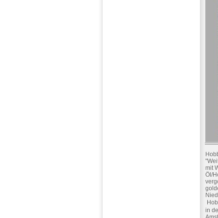
Hobb
"Wei
mit 
Öl/H
verg
gold
Nied
 Hob
in d
Amst