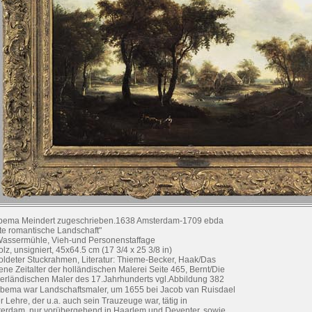
ema Meindert zugeschrieben.1638 Amsterdam-1709 ebda
te romantische Landschaft"
Wassermühle, Vieh-und Personenstaffage
olz, unsigniert, 45x64.5 cm (17 3/4 x 25 3/8 in)
oldeter Stuckrahmen, Literatur: Thieme-Becker, Haak/Das
ene Zeitalter der holländischen Malerei Seite 465, Bernt/Die
erländischen Maler des 17.Jahrhunderts vgl.Abbildung 382
bema war Landschaftsmaler, um 1655 bei Jacob van Ruisdael
er Lehre, der u.a. auch sein Trauzeuge war, tätig in
erdam, nur vorübergehend in Haarlem und Deventer, sowie