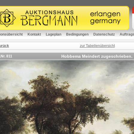
ionsübersicht
Kontakt
Lageplan
Bedingungen
Datenschutz
Auftrag
urück
zur Tabellenübersicht
Hobbema Meindert zugeschrieben.
.Nr.
811