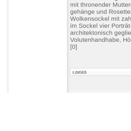
mit thronender Mutterg
gehänge und Rosetten
Wolkensockel mit zahl
im Sockel vier Porträ
architektonisch gegli
Volutenhandhabe, Höh
[0]
« zurück