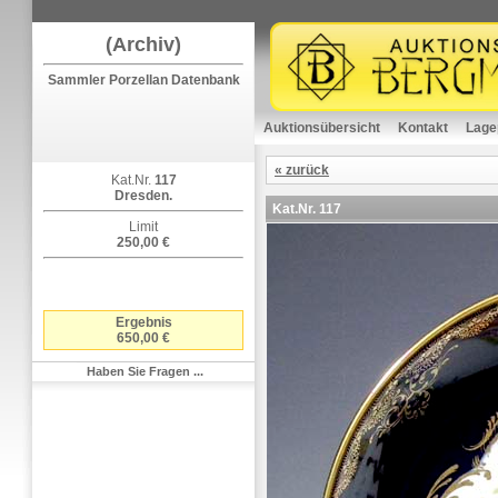
(Archiv)
Sammler Porzellan Datenbank
Auktionsübersicht
Kontakt
Lage
« zurück
Kat.Nr.
117
Dresden.
Kat.Nr.
117
Limit
250,00 €
Ergebnis
650,00 €
Haben Sie Fragen ...