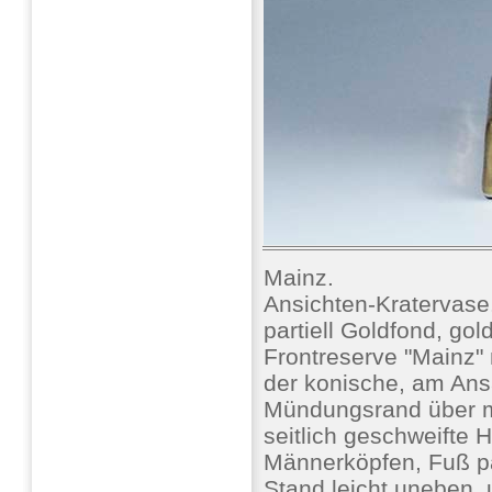
Mainz.
Ansichten-Kratervas
partiell Goldfond, gol
Frontreserve "Mainz"
der konische, am Ans
Mündungsrand über m
seitlich geschweifte 
Männerköpfen, Fuß par
Stand leicht uneben, 