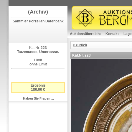
(Archiv)
Sammler Porzellan Datenbank
Auktionsübersicht
Kontakt
Lage
« zurück
Kat.Nr.
223
Tatzentasse, Untertasse.
Kat.Nr.
223
Limit
ohne Limit
Ergebnis
180,00 €
Haben Sie Fragen ...