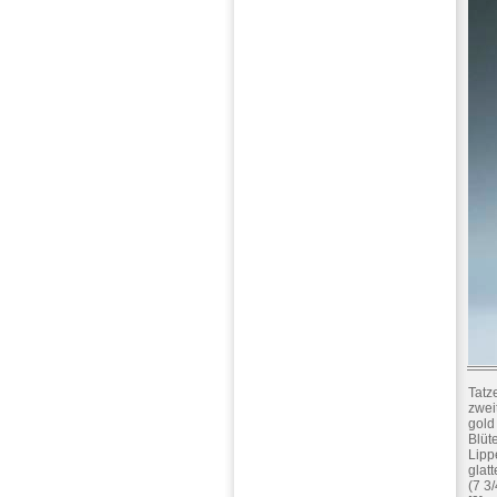
Tatz
zwei
gold
Blüt
Lipp
glat
(7 3