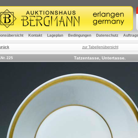
ionsübersicht
Kontakt
Lageplan
Bedingungen
Datenschutz
Auftrag
urück
zur Tabellenübersicht
Tatzentasse, Untertasse.
.Nr.
225