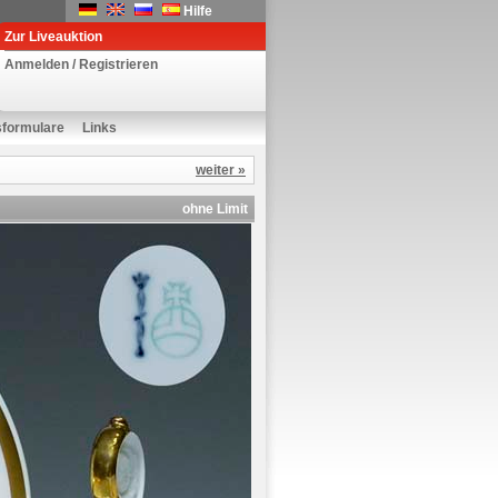
Hilfe
Zur Liveauktion
Anmelden / Registrieren
sformulare
Links
weiter »
ohne Limit