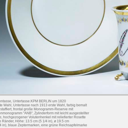
entasse, Untertasse.KPM BERLIN um 1820
te Wahl, Untertasse nach 1913 erste Wahl, farbig bemalt
 staffiert, frontal große Monogramm-Reserve mit
enmonogramm "ANB", Zylinderform mit leicht ausgestellter
e, hochgezogener Volutenhenkel mit reliefierter Rosette
te Ränder, Höhe: 13.5 cm (5 1/4 in), ø 19.5 cm
/4 in), blaue Zeptermarken, eine grüne Reichsapfelmarke