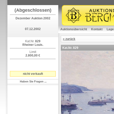
(Abgeschlossen)
Dezember Auktion 2002
07.12.2002
Auktionsübersicht
Kontakt
Lage
« zurück
Kat.Nr.
829
Rheiner Louis.
Kat.Nr.
829
Limit
2.800,00 €
nicht verkauft
Haben Sie Fragen ...