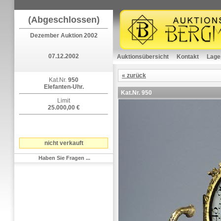
(Abgeschlossen)
Dezember Auktion 2002
07.12.2002
Auktionsübersicht
Kontakt
Lage
« zurück
Kat.Nr.
950
Elefanten-Uhr.
Kat.Nr.
950
Limit
25.000,00 €
nicht verkauft
Haben Sie Fragen ...