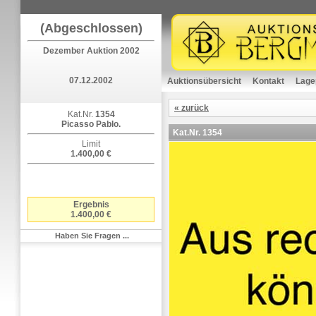
(Abgeschlossen)
Dezember Auktion 2002
07.12.2002
Auktionsübersicht
Kontakt
Lage
« zurück
Kat.Nr.
1354
Picasso Pablo.
Kat.Nr.
1354
Limit
1.400,00 €
Ergebnis
1.400,00 €
Haben Sie Fragen ...