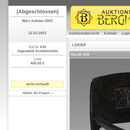
(Abgeschlossen)
März Auktion 2003
22.03.2003
Auktionsübersicht
Kontakt
Lage
« zurück
Kat.Nr.
630
Jugendstil-Armlehnstuhl.
Kat.Nr.
630
Limit
400,00 €
nicht verkauft
Haben Sie Fragen ...