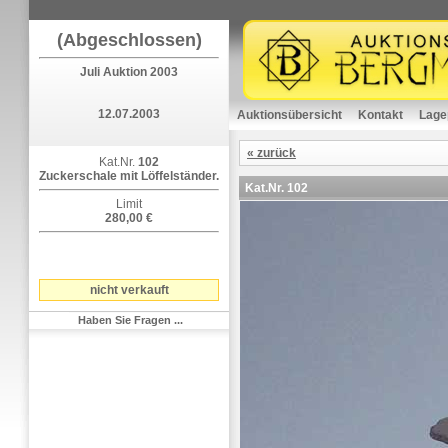
(Abgeschlossen)
Juli Auktion 2003
12.07.2003
Auktionsübersicht
Kontakt
Lage
« zurück
Kat.Nr.
102
Zuckerschale mit Löffelständer.
Kat.Nr.
102
Limit
280,00 €
nicht verkauft
Haben Sie Fragen ...