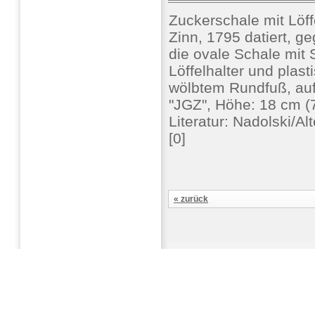
Zuckerschale mit Löff
Zinn, 1795 datiert, g
die ovale Schale mit
Löffelhalter und plas
wölbtem Rundfuß, au
"JGZ", Höhe: 18 cm (
Literatur: Nadolski/A
[0]
« zurück