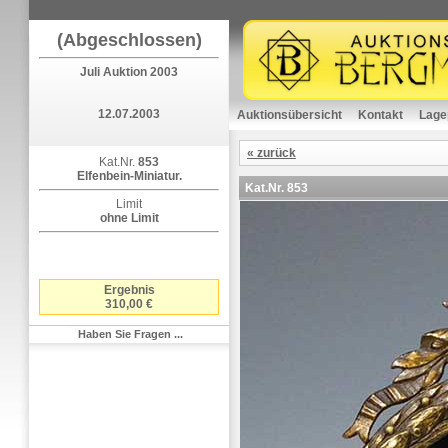
(Abgeschlossen)
Juli Auktion 2003
12.07.2003
Auktionsübersicht
Kontakt
Lage
« zurück
Kat.Nr.
853
Elfenbein-Miniatur.
Kat.Nr.
853
Limit
ohne Limit
Ergebnis
310,00 €
Haben Sie Fragen ...