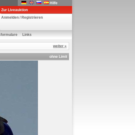
Hilfe
Zur Liveauktion
Anmelden / Registrieren
sformulare
Links
weiter »
ohne Limit