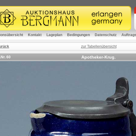
ionsübersicht
Kontakt
Lageplan
Bedingungen
Datenschutz
Auftrag
urück
zur Tabellenübersicht
Apotheker-Krug.
.Nr.
60