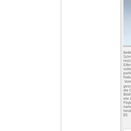
Bett
Schn
Holz
Elfe
voll
parti
Natu
 Vom
gesc
die 
Bild
wie 
Föge
name
heut
[0]