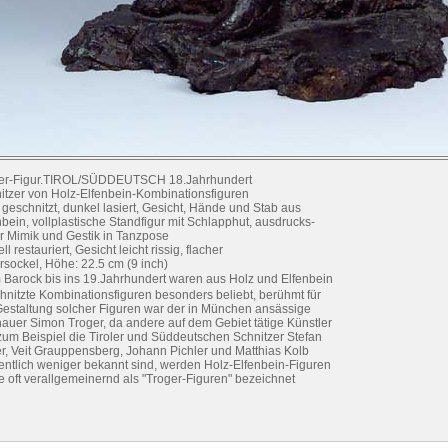
ler-Figur.TIROL/SÜDDEUTSCH 18.Jahrhundert
itzer von Holz-Elfenbein-Kombinationsfiguren
 geschnitzt, dunkel lasiert, Gesicht, Hände und Stab aus
nbein, vollplastische Standfigur mit Schlapphut, ausdrucks-
er Mimik und Gestik in Tanzpose
ell restauriert, Gesicht leicht rissig, flacher
rsockel, Höhe: 22.5 cm (9 inch)
 Barock bis ins 19.Jahrhundert waren aus Holz und Elfenbein
hnitzte Kombinationsfiguren besonders beliebt, berühmt für
Gestaltung solcher Figuren war der in München ansässige
hauer Simon Troger, da andere auf dem Gebiet tätige Künstler
zum Beispiel die Tiroler und Süddeutschen Schnitzer Stefan
r, Veit Grauppensberg, Johann Pichler und Matthias Kolb
ntlich weniger bekannt sind, werden Holz-Elfenbein-Figuren
e oft verallgemeinernd als "Troger-Figuren" bezeichnet