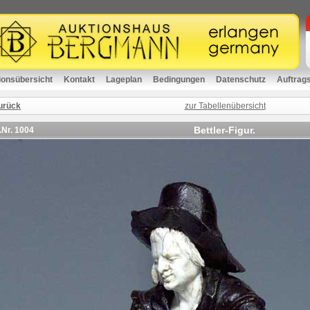
ionsübersicht
Kontakt
Lageplan
Bedingungen
Datenschutz
Auftrag
urück
zur Tabellenübersicht
Bettler-Figur.
.Nr.
1004