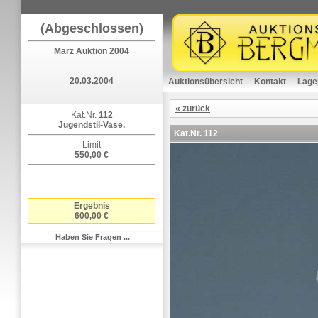
(Abgeschlossen)
März Auktion 2004
20.03.2004
Auktionsübersicht
Kontakt
Lage
« zurück
Kat.Nr.
112
Jugendstil-Vase.
Kat.Nr.
112
Limit
550,00 €
Ergebnis
600,00 €
Haben Sie Fragen ...