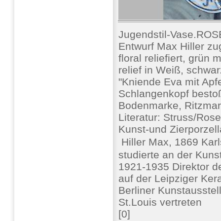
Jugendstil-Vase.RO
Entwurf Max Hiller z
floral reliefiert, grün
relief in Weiß, schwar
"Kniende Eva mit Apf
Schlangenkopf bestoß
Bodenmarke, Ritzmar
Literatur: Struss/Ros
Kunst-und Zierporzel
 Hiller Max, 1869 Kar
studierte an der Kun
1921-1935 Direktor d
auf der Leipziger Ke
Berliner Kunstausstel
St.Louis vertreten
[0]