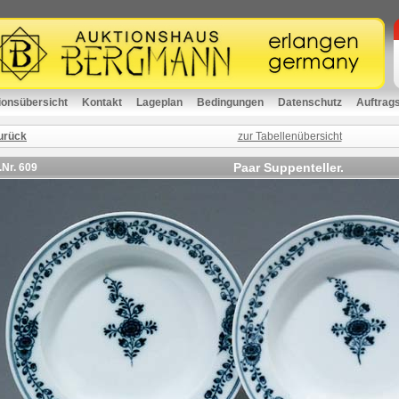
ionsübersicht
Kontakt
Lageplan
Bedingungen
Datenschutz
Auftrag
urück
zur Tabellenübersicht
Paar Suppenteller.
.Nr.
609