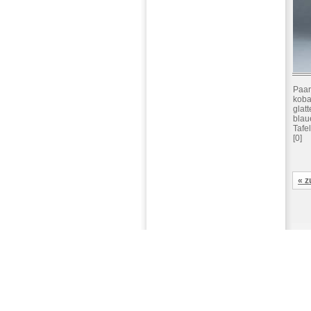
Paar
koba
glat
blau
Tafe
[0]
« z