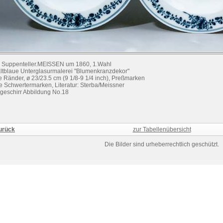
 Suppenteller.MEISSEN um 1860, 1.Wahl
ltblaue Unterglasurmalerei "Blumenkranzdekor"
te Ränder, ø 23/23.5 cm (9 1/8-9 1/4 inch), Preßmarken
e Schwertermarken, Literatur: Sterba/Meissner
lgeschirr Abbildung No.18
urück
zur Tabellenübersicht
Die Bilder sind urheberrechtlich geschützt.