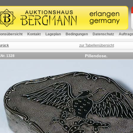
ionsübersicht
Kontakt
Lageplan
Bedingungen
Datenschutz
Auftrag
urück
zur Tabellenübersicht
Pillendose.
.Nr.
1328