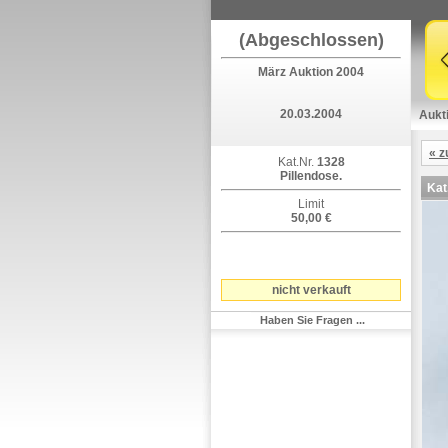
(Abgeschlossen)
März Auktion 2004
20.03.2004
Aukt
« z
Kat.Nr.
1328
Pillendose.
Kat
Limit
50,00 €
nicht verkauft
Haben Sie Fragen ...