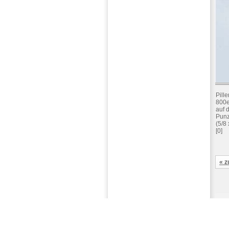
Pill
800e
auf 
Punz
(5/8
[0]
« z