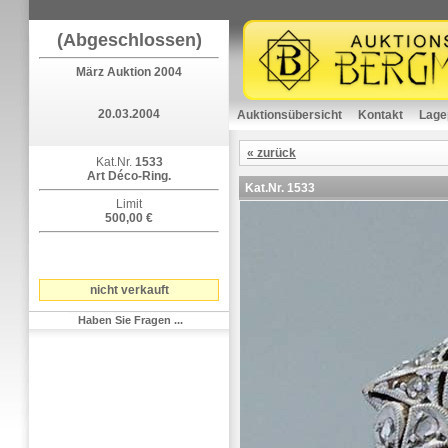
(Abgeschlossen)
März Auktion 2004
20.03.2004
Auktionsübersicht
Kontakt
Lage
« zurück
Kat.Nr.
1533
Art Déco-Ring.
Kat.Nr.
1533
Limit
500,00 €
nicht verkauft
Haben Sie Fragen ...