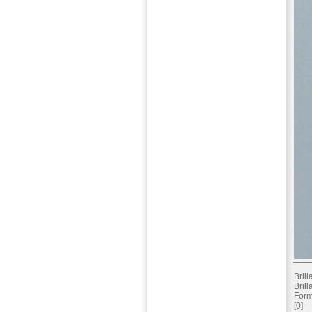
Bril
Bril
Form
[0]