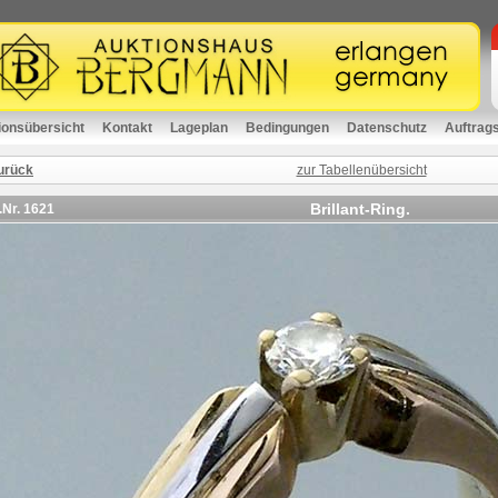
ionsübersicht
Kontakt
Lageplan
Bedingungen
Datenschutz
Auftrag
urück
zur Tabellenübersicht
Brillant-Ring.
.Nr.
1621