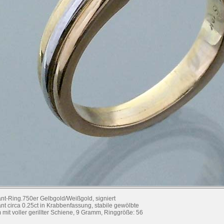
lant-Ring.750er Gelbgold/Weißgold, signiert
lant circa 0.25ct in Krabbenfassung, stabile gewölbte
 mit voller gerillter Schiene, 9 Gramm, Ringgröße: 56