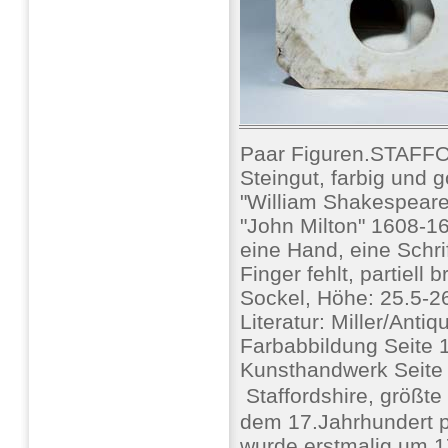
Paar Figuren.STAFFO
Steingut, farbig und go
"William Shakespeare
"John Milton" 1608-16
eine Hand, eine Schrift
Finger fehlt, partiell
Sockel, Höhe: 25.5-2
Literatur: Miller/Anti
Farbabbildung Seite 
Kunsthandwerk Seite
 Staffordshire, größt
dem 17.Jahrhundert pr
wurde erstmalig um 1