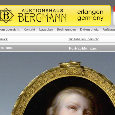
ionsübersicht
Kontakt
Lageplan
Bedingungen
Datenschutz
Auftrag
urück
zur Tabellenübersicht
Porträt-Miniatur.
.Nr.
1004