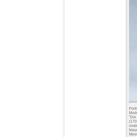
Port
Mode
"Die
(170
oval
blau
Mess