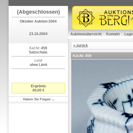
(Abgeschlossen)
Oktober Auktion 2004
23.10.2004
Auktionsübersicht
Kontakt
Lage
« zurück
Kat.Nr.
459
Salzschale.
Kat.Nr.
459
Limit
ohne Limit
Ergebnis
40,00 €
Haben Sie Fragen ...