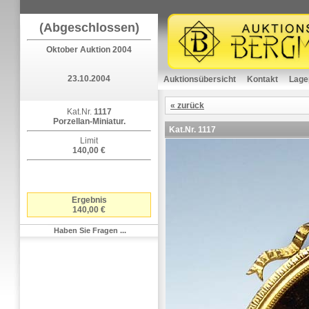
(Abgeschlossen)
Oktober Auktion 2004
23.10.2004
Auktionsübersicht
Kontakt
Lage
« zurück
Kat.Nr.
1117
Porzellan-Miniatur.
Kat.Nr.
1117
Limit
140,00 €
Ergebnis
140,00 €
Haben Sie Fragen ...