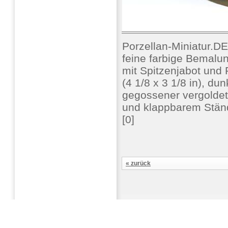
Porzellan-Miniatur.D
feine farbige Bemalu
mit Spitzenjabot und
(4 1/8 x 3 1/8 in), d
gegossener vergolde
und klappbarem Ständ
[0]
« zurück