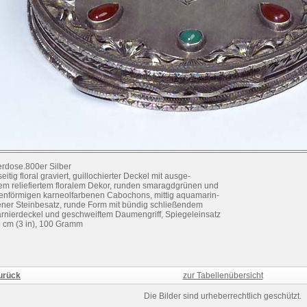
rdose.800er Silber
eitig floral graviert, guillochierter Deckel mit ausge-
em reliefiertem floralem Dekor, runden smaragdgrünen und
fenförmigen karneolfarbenen Cabochons, mittig aquamarin-
ener Steinbesatz, runde Form mit bündig schließendem
rnierdeckel und geschweiftem Daumengriff, Spiegeleinsatz
5 cm (3 in), 100 Gramm
urück
zur Tabellenübersicht
Die Bilder sind urheberrechtlich geschützt.