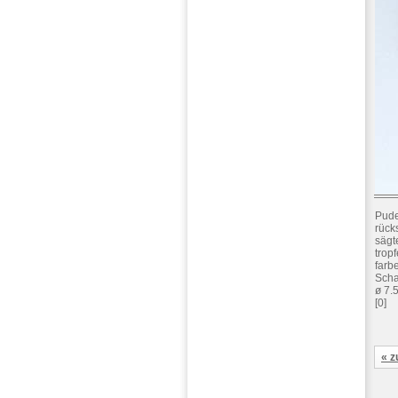
Pude
rücks
sägt
trop
farb
Scha
ø 7.
[0]
« z