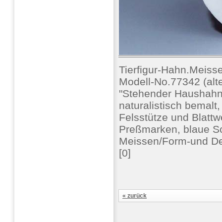
Tierfigur-Hahn.Meiss
Modell-No.77342 (alt
"Stehender Haushahn
naturalistisch bemalt,
Felsstütze und Blattw
Preßmarken, blaue Sc
Meissen/Form-und D
[0]
« zurück